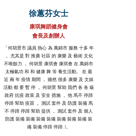
徐蕙芬女士
康琪舞蹈健身會
會長及創辦人
「何胡景市 議員 熱心 為 萬錦市 服務 十多 年
， 尤其是 對 推廣 社區 的 康樂 及 藝術 文化
不唯餘力 ， 何胡景 康琪會 康琪會 在 萬錦市
太極氣功 和 和 健康 舞 等 養生活動。 在 最
近 兩 年 疫情 期間 ， 雖然 很多 康樂 及 文娛
活動 都 要 暫 停 ， 何胡景 幫助 我們 各 各 級
政府 抗疫 政策 及 安全 措施 ， 他 馬不 停蹄
停蹄 幫助 疫苗 ， 測試 套件 及 防護 裝備 馬
不 停蹄 停蹄 幫助 提供 ， 測試 套件 及 個人
防護 裝備 裝備 裝備 裝備 裝備 裝備 裝備 裝
備 裝備 停蹄 停蹄. )。